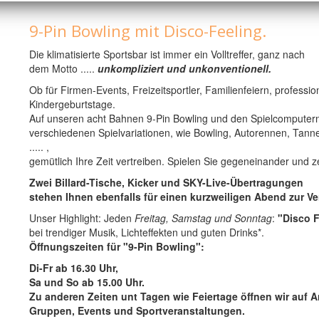
9-Pin Bowling mit Disco-Feeling.
Die klimatisierte Sportsbar ist immer ein Volltreffer, ganz nach
dem Motto .....
unkompliziert und unkonventionell.
Ob für Firmen-Events, Freizeitsportler, Familienfeiern, professio
Kindergeburtstage.
Auf unseren acht Bahnen 9-Pin Bowling und den Spielcomputern
verschiedenen Spielvariationen, wie Bowling, Autorennen, Ta
..... ,
gemütlich Ihre Zeit vertreiben. Spielen Sie gegeneinander und z
Zwei Billard-Tische, Kicker und SKY-Live-Übertragungen
stehen Ihnen ebenfalls für einen kurzweiligen Abend zur V
Unser Highlight: Jeden
Freitag, Samstag und Sonntag
:
"Disco F
bei trendiger Musik, Lichteffekten und guten Drinks*.
Öffnungszeiten für "9-Pin Bowling":
Di-Fr ab 16.30 Uhr,
Sa und So ab 15.00 Uhr.
Zu anderen Zeiten unt Tagen wie Feiertage öffnen wir auf A
Gruppen, Events und Sportveranstaltungen.