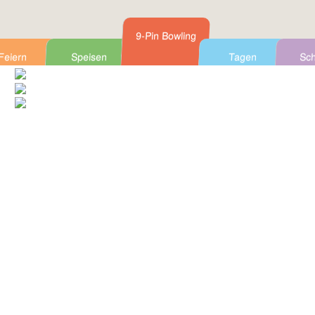
9-Pin Bowling
Feiern
Speisen
Tagen
Sch