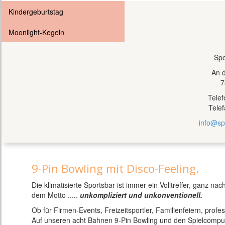
Kindergeburtstag
Moonlight-Kegeln
Spo
An 
7
Tele
Tele
info@sp
9-Pin Bowling mit Disco-Feeling.
Die klimatisierte Sportsbar ist immer ein Volltreffer, ganz nac
dem Motto .....
unkompliziert und unkonventionell.
Ob für Firmen-Events, Freizeitsportler, Familienfeiern, profe
Auf unseren acht Bahnen 9-Pin Bowling und den Spielcomput