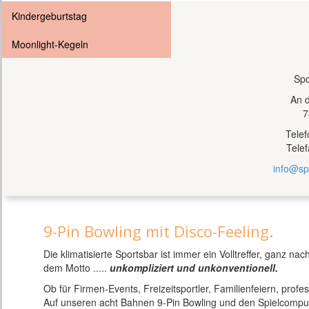
Kindergeburtstag
Moonlight-Kegeln
Spo
An 
7
Tele
Tele
info@sp
9-Pin Bowling mit Disco-Feeling.
Die klimatisierte Sportsbar ist immer ein Volltreffer, ganz nac
dem Motto .....
unkompliziert und unkonventionell.
Ob für Firmen-Events, Freizeitsportler, Familienfeiern, profe
Auf unseren acht Bahnen 9-Pin Bowling und den Spielcomput