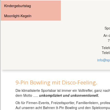
Kindergeburtstag
Moonlight-Kegeln
Spo
An 
7
Tele
Tele
info@sp
9-Pin Bowling mit Disco-Feeling.
Die klimatisierte Sportsbar ist immer ein Volltreffer, ganz nac
dem Motto .....
unkompliziert und unkonventionell.
Ob für Firmen-Events, Freizeitsportler, Familienfeiern, profe
Auf unseren acht Bahnen 9-Pin Bowling und den Spielcomput