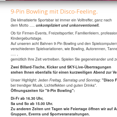
9-Pin Bowling mit Disco-Feeling.
Die klimatisierte Sportsbar ist immer ein Volltreffer, ganz nach
dem Motto .....
unkompliziert und unkonventionell.
Ob für Firmen-Events, Freizeitsportler, Familienfeiern, professio
Kindergeburtstage.
Auf unseren acht Bahnen 9-Pin Bowling und den Spielcomputern
verschiedenen Spielvariationen, wie Bowling, Autorennen, Ta
..... ,
gemütlich Ihre Zeit vertreiben. Spielen Sie gegeneinander und z
Zwei Billard-Tische, Kicker und SKY-Live-Übertragungen
stehen Ihnen ebenfalls für einen kurzweiligen Abend zur V
Unser Highlight: Jeden
Freitag, Samstag und Sonntag
:
"Disco F
bei trendiger Musik, Lichteffekten und guten Drinks*.
Öffnungszeiten für "9-Pin Bowling":
Di-Fr ab 16.30 Uhr,
Sa und So ab 15.00 Uhr.
Zu anderen Zeiten unt Tagen wie Feiertage öffnen wir auf A
Gruppen, Events und Sportveranstaltungen.