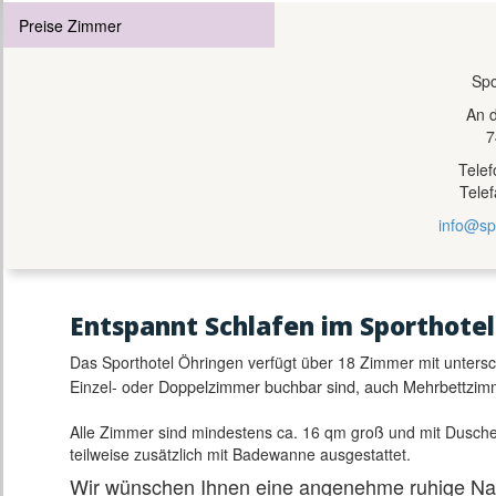
Preise Zimmer
Spo
An 
7
Tele
Tele
info@sp
E
ntspannt Schlafen im Sporthotel
Das Sporthotel Öhringen verfügt über 18 Zimmer mit untersch
Doppelzimmer buchbar sind, auch Mehrbettzimm
Einzel- oder
Alle Zimmer sind mindestens ca. 16 qm groß und mit Dusche
teilweise zusätzlich mit Badewanne ausgestattet.
Wir wünschen Ihnen eine angenehme ruhige Na