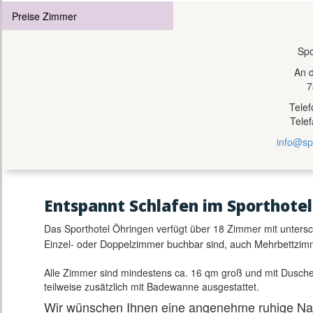
Preise Zimmer
Spo
An 
7
Tele
Tele
info@sp
E
ntspannt Schlafen im Sporthotel
Das Sporthotel Öhringen verfügt über 18 Zimmer mit untersch
Doppelzimmer buchbar sind, auch Mehrbettzimm
Einzel- oder
Alle Zimmer sind mindestens ca. 16 qm groß und mit Dusche
teilweise zusätzlich mit Badewanne ausgestattet.
Wir wünschen Ihnen eine angenehme ruhige Na