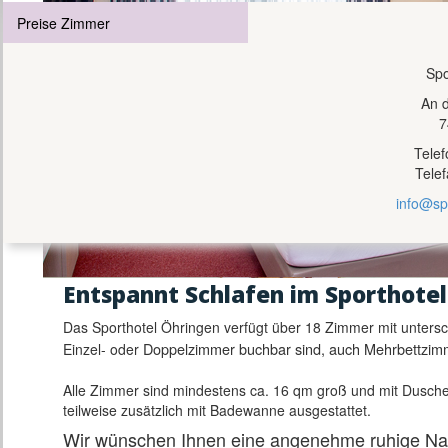
Preise Zimmer
Spo
An 
7
Tele
Tele
info@sp
E
ntspannt Schlafen im Sporthotel
Das Sporthotel Öhringen verfügt über 18 Zimmer mit untersch
Doppelzimmer buchbar sind, auch Mehrbettzimm
Einzel- oder
Alle Zimmer sind mindestens ca. 16 qm groß und mit Dusche
teilweise zusätzlich mit Badewanne ausgestattet.
Wir wünschen Ihnen eine angenehme ruhige Na