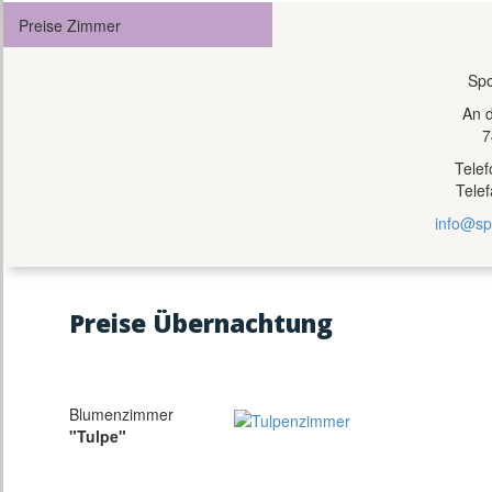
Preise Zimmer
Spo
An 
7
Tele
Tele
info@sp
Preise Übernachtung
Blumenzimmer
"Tulpe"