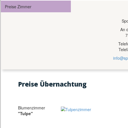
Preise Zimmer
Spo
An 
7
Tele
Tele
info@sp
Preise Übernachtung
Blumenzimmer
"Tulpe"