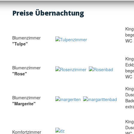
Preise Übernachtung
King
beg
Blumenzimmer
WC
"Tulpe"
King
Eck
Blumenzimmer
beg
"Rose"
WC
King
Dus
Blumenzimmer
Bad
"Margerite"
extr
King
Dus
Komfortzimmer
WC