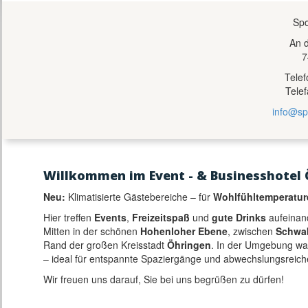
Spo
An 
7
Tele
Tele
info@sp
Willkommen im Event - & Businesshotel 
Neu:
Klimatisierte Gästebereiche – für
Wohlfühltemperatur
Hier treffen
Events
,
Freizeitspaß
und
gute Drinks
aufeinan
Mitten in der schönen
Hohenloher Ebene
, zwischen
Schwa
Rand der großen Kreisstadt
Öhringen
. In der Umgebung w
– ideal für entspannte Spaziergänge und abwechslungsreich
Wir freuen uns darauf, Sie bei uns begrüßen zu dürfen!