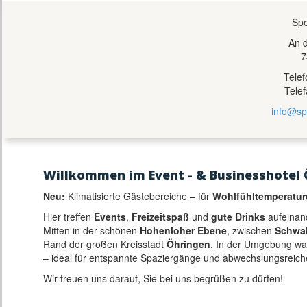
Spo
An 
7
Tele
Tele
info@sp
Willkommen im Event - & Businesshotel 
Neu:
Klimatisierte Gästebereiche – für
Wohlfühltemperatur
Hier treffen
Events
,
Freizeitspaß
und
gute Drinks
aufeinan
Mitten in der schönen
Hohenloher Ebene
, zwischen
Schwa
Rand der großen Kreisstadt
Öhringen
. In der Umgebung w
– ideal für entspannte Spaziergänge und abwechslungsreich
Wir freuen uns darauf, Sie bei uns begrüßen zu dürfen!