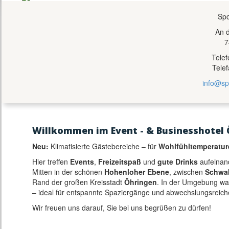
Spo
An 
7
Tele
Tele
info@sp
Willkommen im Event - & Businesshotel 
Neu:
Klimatisierte Gästebereiche – für
Wohlfühltemperatur
Hier treffen
Events
,
Freizeitspaß
und
gute Drinks
aufeinan
Mitten in der schönen
Hohenloher Ebene
, zwischen
Schwa
Rand der großen Kreisstadt
Öhringen
. In der Umgebung w
– ideal für entspannte Spaziergänge und abwechslungsreich
Wir freuen uns darauf, Sie bei uns begrüßen zu dürfen!