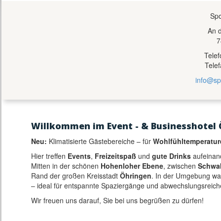
Spo
An 
7
Tele
Tele
info@sp
Willkommen im Event - & Businesshotel 
Neu:
Klimatisierte Gästebereiche – für
Wohlfühltemperatur
Hier treffen
Events
,
Freizeitspaß
und
gute Drinks
aufeinan
Mitten in der schönen
Hohenloher Ebene
, zwischen
Schwa
Rand der großen Kreisstadt
Öhringen
. In der Umgebung w
– ideal für entspannte Spaziergänge und abwechslungsreich
Wir freuen uns darauf, Sie bei uns begrüßen zu dürfen!