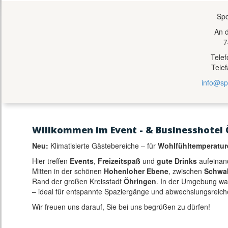
Spo
An 
7
Tele
Tele
info@sp
Willkommen im Event - & Businesshotel 
Neu:
Klimatisierte Gästebereiche – für
Wohlfühltemperatur
Hier treffen
Events
,
Freizeitspaß
und
gute Drinks
aufeinan
Mitten in der schönen
Hohenloher Ebene
, zwischen
Schwa
Rand der großen Kreisstadt
Öhringen
. In der Umgebung w
– ideal für entspannte Spaziergänge und abwechslungsreich
Wir freuen uns darauf, Sie bei uns begrüßen zu dürfen!