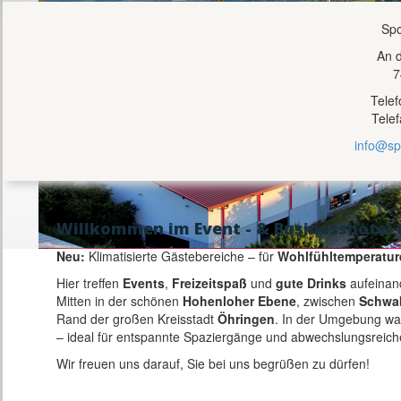
Spo
An 
7
Tele
Tele
info@sp
Willkommen im Event - & Businesshotel 
Neu:
Klimatisierte Gästebereiche – für
Wohlfühltemperatur
Hier treffen
Events
,
Freizeitspaß
und
gute Drinks
aufeinan
Mitten in der schönen
Hohenloher Ebene
, zwischen
Schwa
Rand der großen Kreisstadt
Öhringen
. In der Umgebung w
– ideal für entspannte Spaziergänge und abwechslungsreich
Wir freuen uns darauf, Sie bei uns begrüßen zu dürfen!