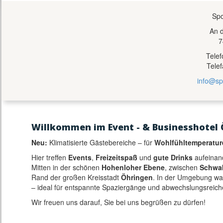
Spo
An 
7
Tele
Tele
info@sp
Willkommen im Event - & Businesshotel 
Neu:
Klimatisierte Gästebereiche – für
Wohlfühltemperatur
Hier treffen
Events
,
Freizeitspaß
und
gute Drinks
aufeinan
Mitten in der schönen
Hohenloher Ebene
, zwischen
Schwa
Rand der großen Kreisstadt
Öhringen
. In der Umgebung w
– ideal für entspannte Spaziergänge und abwechslungsreich
Wir freuen uns darauf, Sie bei uns begrüßen zu dürfen!