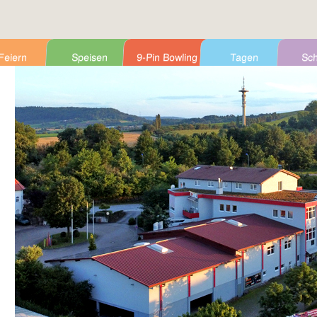
Feiern
Speisen
9-Pin Bowling
Tagen
Sch