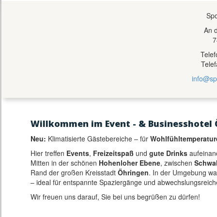
Spo
An 
7
Tele
Tele
info@sp
Willkommen im Event - & Businesshotel 
Neu:
Klimatisierte Gästebereiche – für
Wohlfühltemperatur
Hier treffen
Events
,
Freizeitspaß
und
gute Drinks
aufeinan
Mitten in der schönen
Hohenloher Ebene
, zwischen
Schwa
Rand der großen Kreisstadt
Öhringen
. In der Umgebung w
– ideal für entspannte Spaziergänge und abwechslungsreich
Wir freuen uns darauf, Sie bei uns begrüßen zu dürfen!