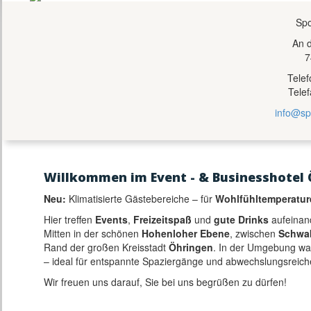
Spo
An 
7
Tele
Tele
info@sp
Willkommen im Event - & Businesshotel 
Neu:
Klimatisierte Gästebereiche – für
Wohlfühltemperatur
Hier treffen
Events
,
Freizeitspaß
und
gute Drinks
aufeinan
Mitten in der schönen
Hohenloher Ebene
, zwischen
Schwa
Rand der großen Kreisstadt
Öhringen
. In der Umgebung w
– ideal für entspannte Spaziergänge und abwechslungsreich
Wir freuen uns darauf, Sie bei uns begrüßen zu dürfen!