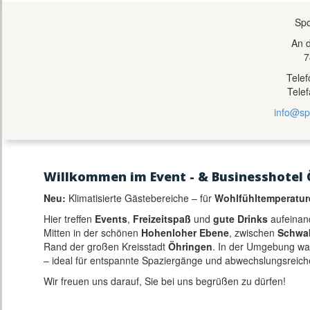
Spo
An 
7
Tele
Tele
info@sp
Willkommen im Event - & Businesshotel 
Neu:
Klimatisierte Gästebereiche – für
Wohlfühltemperatur
Hier treffen
Events
,
Freizeitspaß
und
gute Drinks
aufeinan
Mitten in der schönen
Hohenloher Ebene
, zwischen
Schwa
Rand der großen Kreisstadt
Öhringen
. In der Umgebung w
– ideal für entspannte Spaziergänge und abwechslungsreich
Wir freuen uns darauf, Sie bei uns begrüßen zu dürfen!