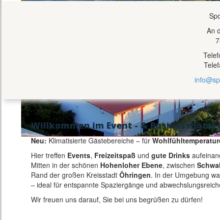
Spo
An 
7
Tele
Tele
info@sp
Willkommen im Event - & Businesshotel 
Neu:
Klimatisierte Gästebereiche – für
Wohlfühltemperatur
Hier treffen
Events
,
Freizeitspaß
und
gute Drinks
aufeinan
Mitten in der schönen
Hohenloher Ebene
, zwischen
Schwa
Rand der großen Kreisstadt
Öhringen
. In der Umgebung w
– ideal für entspannte Spaziergänge und abwechslungsreich
Wir freuen uns darauf, Sie bei uns begrüßen zu dürfen!