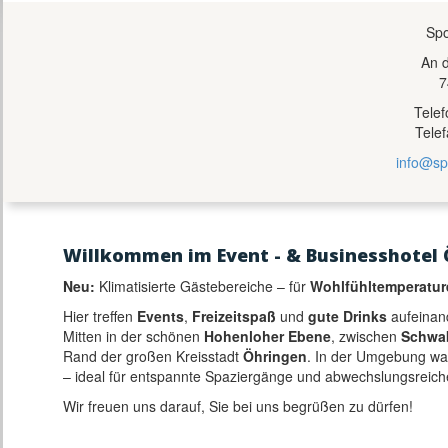
Spo
An 
7
Tele
Tele
info@sp
Willkommen im Event - & Businesshotel 
Neu:
Klimatisierte Gästebereiche – für
Wohlfühltemperatur
Hier treffen
Events
,
Freizeitspaß
und
gute Drinks
aufeinan
Mitten in der schönen
Hohenloher Ebene
, zwischen
Schwa
Rand der großen Kreisstadt
Öhringen
. In der Umgebung w
– ideal für entspannte Spaziergänge und abwechslungsreich
Wir freuen uns darauf, Sie bei uns begrüßen zu dürfen!