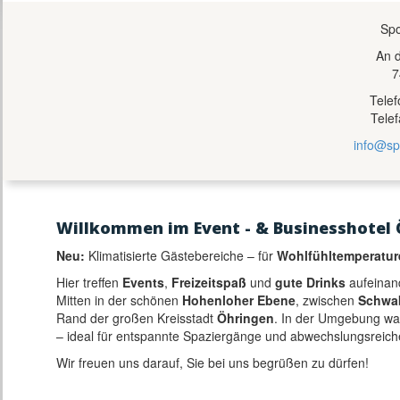
Spo
An 
7
Tele
Tele
info@sp
Willkommen im Event - & Businesshotel 
Neu:
Klimatisierte Gästebereiche – für
Wohlfühltemperatur
Hier treffen
Events
,
Freizeitspaß
und
gute Drinks
aufeinan
Mitten in der schönen
Hohenloher Ebene
, zwischen
Schwa
Rand der großen Kreisstadt
Öhringen
. In der Umgebung w
– ideal für entspannte Spaziergänge und abwechslungsreich
Wir freuen uns darauf, Sie bei uns begrüßen zu dürfen!