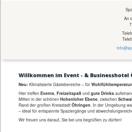
Spo
An 
7
Tele
Tele
info@sp
Willkommen im Event - & Businesshotel 
Neu:
Klimatisierte Gästebereiche – für
Wohlfühltemperatur
Hier treffen
Events
,
Freizeitspaß
und
gute Drinks
aufeinan
Mitten in der schönen
Hohenloher Ebene
, zwischen
Schwa
Rand der großen Kreisstadt
Öhringen
. In der Umgebung w
– ideal für entspannte Spaziergänge und abwechslungsreich
Wir freuen uns darauf, Sie bei uns begrüßen zu dürfen!