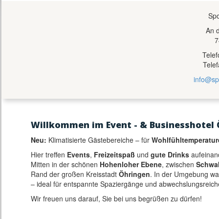
Spo
An 
7
Tele
Tele
info@sp
Willkommen im Event - & Businesshotel 
Neu:
Klimatisierte Gästebereiche – für
Wohlfühltemperatur
Hier treffen
Events
,
Freizeitspaß
und
gute Drinks
aufeinan
Mitten in der schönen
Hohenloher Ebene
, zwischen
Schwa
Rand der großen Kreisstadt
Öhringen
. In der Umgebung w
– ideal für entspannte Spaziergänge und abwechslungsreich
Wir freuen uns darauf, Sie bei uns begrüßen zu dürfen!